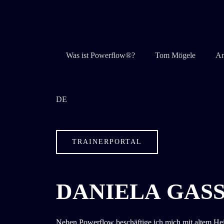
Zum
Inhalt
springen
Was ist Powerflow®?
Tom Mögele
An
DE
TRAINERPORTAL
DANIELA
GAS
Neben Powerflow beschäftige ich mich mit altem Hei