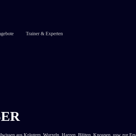
gebote
Trainer & Experten
SER
lwissen aus Kräutern, Wurzeln, Harzen, Blüten, Knospen, usw zur Erst